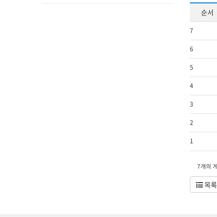
순서
7
6
5
4
3
2
1
7개의 
목록