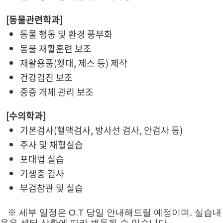
[동물관련학과]
동물 행동 및 환경 풍부화
동물 재활훈련 보조
재활용품(횃대, 제스 등) 제작
건강검진 보조
중증 개체 관리 보조
[수의학과]
기본검사(혈액검사, 방사선 검사, 안검사 등)
주사 및 채혈실습
포대법 실습
기생충 검사
부검참관 및 실습
※
세부 일정은 O.T 당일 안내해드릴 예정이며, 실습내
용은 센터 상황에 따라 변동될 수 있습니다.