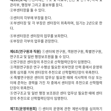
관리부
,
행정부 그리고 홍보부를 둔다
.
②
부센터장을 둘 수 있다
.
③
센터의 각부에 부장을 둔다
.
④
부센터장 및 각 부장은 센터장이 위촉하며
,
임기는
2
년으로 한
다
.
⑤
부센터장은 센터장의 업무를 보좌한다
.
⑥
부장은 각부의 업무를 관장한다
.
제
6
조
(
연구원과 직원
)
①
센터에 연구원
,
객원연구원
,
특별연구원
,
연구조교 및 일반 행정보조원을 둘 수 있다
.
②
연구원은 센터장의 추천으로 산학협력단장이 임명한다
.
③
객원연구원은 연구 수행상 필요한 외부전문 인력 중에서 운영위
원회 심의를 거쳐 센터장의 추천으로 산학협력단장이 위촉한다
.
④
특별연구원은 센터의 업무상 필요한 때에 석사학위 이상 또는
이에 준하는 경력을 가진 자 중에서 센터장의 추천으로 산학협력
단장이 위촉한다
.
⑤
연구조교 및 일반 행정 보조원은 센터 업무상 필요한 때에 센터
장의 추천으로 산학협력단장이 임명한다
.
제
7
조
(
운영위원회
)
①
센터의 운영에 관한 제반사항을 심의하기