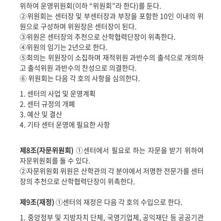
위하여 운영위원회
(
이하
“
위원회
”
라 한다
)
를 둔다
.
②
위원회는 센터장 및 부센터장과 부장을 포함한
10
인 이내의 위
원으로 구성하며 위원장은 센터장이 된다
.
③
위원은 센터장의 추천으로 산학협력단장이 위촉한다
.
④
위원의 임기는
2
년으로 한다
.
⑤
회의는 위원장이 소집하며 재적위원 과반수의 출석으로 개의하
고 출석위원 과반수의 찬성으로 의결한다
.
⑥
위원회는 다음 각 호의 사항을 심의한다
.
1.
센터의 사업 및 운영계획
2.
센터 규정의 개폐
3.
예산 및 결산
4.
기타 센터 운영에 필요한 사항
제
8
조
(
자문위원회
)
①
센터에서 필요로 하는 자문을 받기 위하여
자문위원회를 둘 수 있다
.
②
자문위원회 위원은 산학관의 각 분야에서 저명한 전문가를 센터
장의 추천으로 산학협력단장이 위촉한다
.
제
9
조
(
재정
)
①
센터의 재정은 다음 각 호의 수입으로 한다
.
1.
중앙정부 및 지방자치 단체
,
국영기업체
,
공익재단 등 공공기관