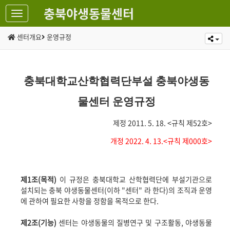
충북야생동물센터
센터개요
운영규정
충북대학교산학협력단부설 충북야생동
물센터 운영규정
제정
2011. 5. 18. <
규칙 제
52
호
>
개정
2022. 4. 13.<
규칙 제
000
호
>
제
1
조
(
목적
)
이 규정은 충북대학교 산학협력단에 부설기관으로
설치되는 충북 야생동물센터
(
이하
"
센터
"
라 한다
)
의 조직과 운영
에 관하여 필요한 사항을 정함을 목적으로 한다
.
제
2
조
(
기능
)
센터는 야생동물의 질병연구 및 구조활동
,
야생동물