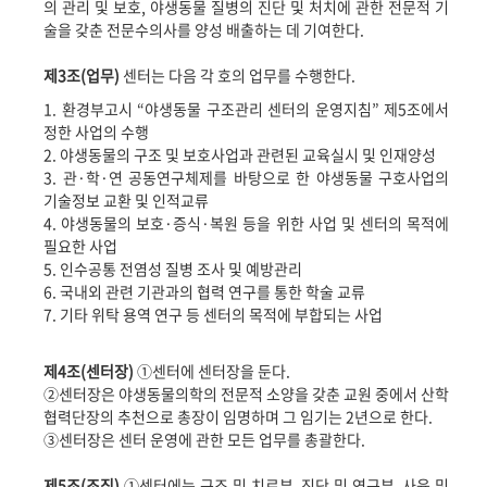
의 관리 및 보호
,
야생동물 질병의 진단 및 처치에 관한 전문적 기
술을 갖춘 전문수의사를 양성 배출하는 데 기여한다
.
제
3
조
(
업무
)
센터는 다음 각 호의 업무를 수행한다
.
1.
환경부고시
“
야생동물 구조관리 센터의 운영지침
”
제
5
조에서
정한 사업의 수행
2.
야생동물의 구조 및 보호사업과 관련된 교육실시 및 인재양성
3.
관
·
학
·
연 공동연구체제를 바탕으로 한 야생동물 구호사업의
기술정보 교환 및 인적교류
4.
야생동물의 보호
·
증식
·
복원 등을 위한 사업 및 센터의 목적에
필요한 사업
5.
인수공통 전염성 질병 조사 및 예방관리
6.
국내외 관련 기관과의 협력 연구를 통한 학술 교류
7.
기타 위탁 용역 연구 등 센터의 목적에 부합되는 사업
제
4
조
(
센터장
)
①
센터에 센터장을 둔다
.
②
센터장은 야생동물의학의 전문적 소양을 갖춘 교원 중에서 산학
협력단장의 추천으로 총장이 임명하며 그 임기는
2
년으로 한다
.
③
센터장은 센터 운영에 관한 모든 업무를 총괄한다
.
제
5
조
(
조직
)
①
센터에는 구조 및 치료부
,
진단 및 연구부
,
사육 및