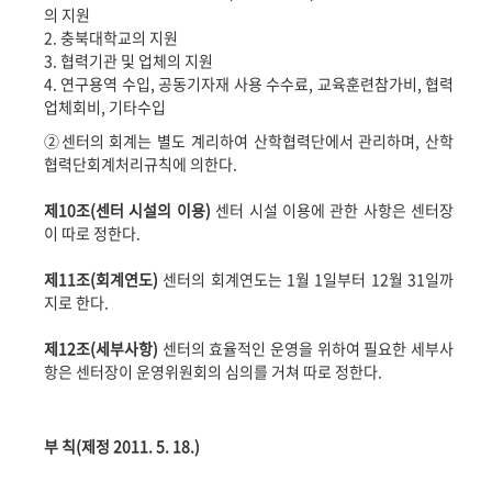
의 지원
2.
충북대학교의 지원
3.
협력기관 및 업체의 지원
4.
연구용역 수입
,
공동기자재 사용 수수료
,
교육훈련참가비
,
협력
업체회비
,
기타수입
②
센터의 회계는 별도 계리하여 산학협력단에서 관리하며
,
산학
협력단회계처리규칙에 의한다
.
제
10
조
(
센터 시설의 이용
)
센터 시설 이용에 관한 사항은 센터장
이 따로 정한다
.
제
11
조
(
회계연도
)
센터의 회계연도는
1
월
1
일부터
12
월
31
일까
지로 한다
.
제
12
조
(
세부사항
)
센터의 효율적인 운영을 위하여 필요한 세부사
항은 센터장이 운영위원회의 심의를 거쳐 따로 정한다
.
부 칙
(
제정
2011. 5. 18.)